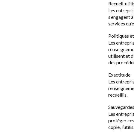
Recueil, util
Les entrepri
s’engagent à
services qu’e
Politiques e
Les entrepri
renseignemen
utilisent et
des procédur
Exactitude
Les entrepri
renseignement
recueillis.
Sauvegarde
Les entrepri
protéger ces
copie, l’util