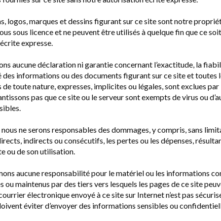
s, logos, marques et dessins figurant sur ce site sont notre proprié
nous sous licence et ne peuvent être utilisés à quelque fin que ce soi
 écrite expresse.
ns aucune déclaration ni garantie concernant l’exactitude, la fiabil
é des informations ou des documents figurant sur ce site et toutes 
 de toute nature, expresses, implicites ou légales, sont exclues par 
ntissons pas que ce site ou le serveur sont exempts de virus ou d’a
sibles.
 nous ne serons responsables des dommages, y compris, sans limita
ects, indirects ou consécutifs, les pertes ou les dépenses, résulta
te ou de son utilisation.
ons aucune responsabilité pour le matériel ou les informations c
és ou maintenus par des tiers vers lesquels les pages de ce site peu
 courrier électronique envoyé à ce site sur Internet n’est pas sécurisé
doivent éviter d’envoyer des informations sensibles ou confidentiel