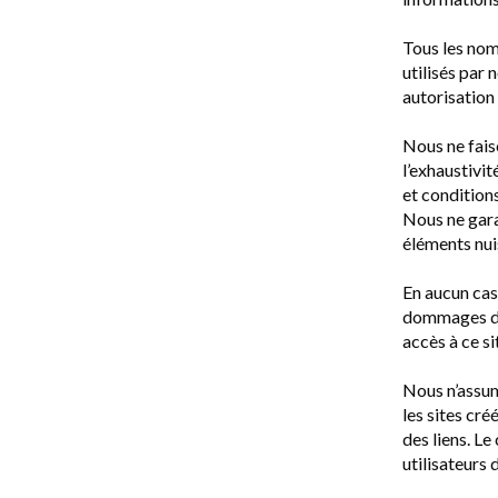
Tous les nom
utilisés par 
autorisation
Nous ne faiso
l’exhaustivit
et conditions
Nous ne gara
éléments nui
En aucun cas
dommages dir
accès à ce si
Nous n’assum
les sites cré
des liens. Le
utilisateurs 