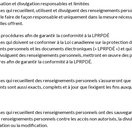
isation et divulgation responsables et limitées
ses qui recueillent, utilisent et divulguent des renseignements pers
 le faire de façon responsable et uniquement dans la mesure nécess
lles offrent.
t procédures afin de garantir la conformité à la LPRPDÉ
ses qui doivent se conformer à la Loi canadienne sur la protection 
ts personnels et les documents électroniques (« LPRPDÉ ») et qui 
 divulguent des renseignements personnels, mettront en œuvre des p
es afin de garantir la conformité à la LPRPDÉ.
ses qui recueillent des renseignements personnels s’assureront que 
s sont aussi exacts, complets et à jour que l’exigent les fins auxque
s
ses qui recueillent des renseignements personnels ont des sauvegar
 renseignements personnels contre les accès non autorisés, la divul
isation ou la modification.