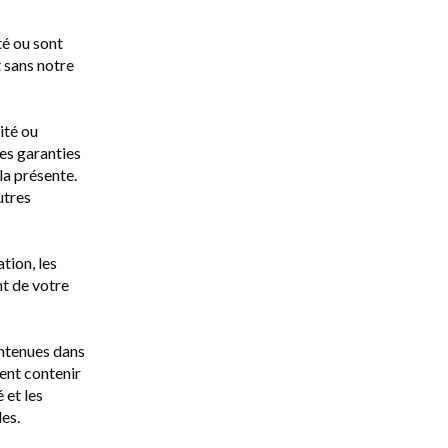
té ou sont
t sans notre
ité ou
les garanties
la présente.
utres
tion, les
nt de votre
ontenues dans
vent contenir
 et les
les.