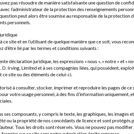
ouvez pas résoudre de manière satisfaisante une question de confid
avec l’administrateur de la protection des renseignements person
 question peut alors être soumise au responsable de la protection 
nts personnels.
juridique
 ce site et en l’utilisant de quelque manière que ce soit, vous reco
 d’être lié par les termes et conditions suivants :
nte déclaration juridique, les expressions « nous », « notre » et « no
. D. Irving, Limited et à ses compagnies liées, qui possèdent, exploi
 ce site ou des éléments de celui-ci.
orisé à consulter, stocker, imprimer et reproduire les pages de ce 
our votre usage personnel, à des fins d’information uniquement, et
iales.
us ses composants, y compris le texte, les graphiques, les images et 
été ou la propriété de nos concédants de licence et sont protégés pa
d’auteur. Tous les droits sont réservés. Vous ne pouvez pas modifier 
fournies sur ce site sans notre autorisation écrite expresse.