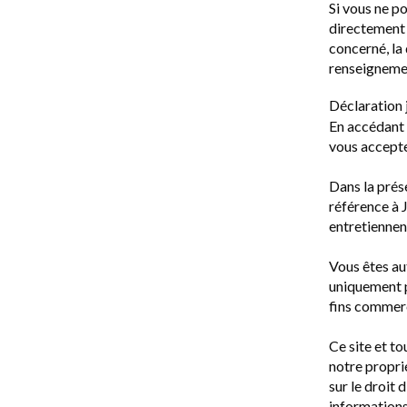
Si vous ne p
directement 
concerné, la
renseigneme
Déclaration 
En accédant à
vous acceptez
Dans la prése
référence à J
entretiennent
Vous êtes aut
uniquement p
fins commerc
Ce site et to
notre propri
sur le droit 
informations 