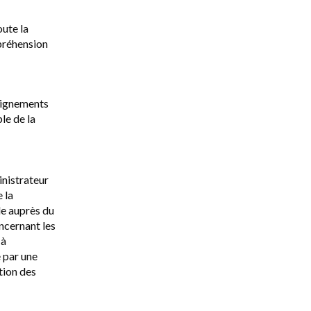
ute la
mpréhension
seignements
le de la
nistrateur
 la
e auprès du
ncernant les
 à
e par une
tion des