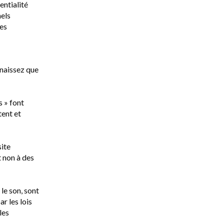
entialité
nels
des
nnaissez que
s » font
tent et
site
 non à des
le son, sont
r les lois
les