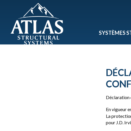
SYSTÈMES S
DÉCL
CONF
Déclaration 
En vigueur e
La protectio
pour J.D. Ir